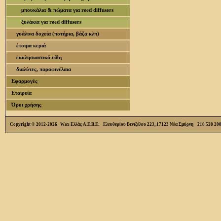
μπουκάλια & πώματα για reed diffusers
ξυλάκια για reed diffusers
γυάλινα δοχεία (ποτήρια, βάζα κλπ)
έτοιμα κεριά
εκκλησιαστικά είδη
διαλύτες, παραφινέλαια
Εφαρμογές
Εταιρεία
Όροι χρήσης
Copyright © 2012-2026 Wax Ελλάς Α.Ε.Β.Ε. Ελευθερίου Βενιζέλου 223, 17123 Νέα Σμύρνη 210 520 