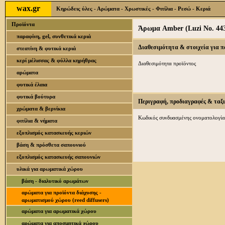
wax.gr
Κηρώδεις ύλες - Αρώματα - Χρωστικές - Φιτίλια - Ρεσώ - Κεριά
Προϊόντα
Άρωμα Amber (Luzi No. 44
παραφίνη, gel, συνθετικά κεριά
Διαθεσιμότητα & στοιχεία για 
στεατίνη & φυτικά κεριά
κερί μέλισσας & φύλλα κηρήθρας
Διαθεσιμότητα προϊόντος
αρώματα
φυτικά έλαια
φυτικά βούτυρα
Περιγραφή, προδιαγραφές & ταξ
χρώματα & βερνίκια
Κωδικός συνδυασμένης ονοματολογία
φιτίλια & νήματα
εξοπλισμός κατασκευής κεριών
βάση & πρόσθετα σαπουνιού
εξοπλισμός κατασκευής σαπουνιών
υλικά για αρωματικά χώρου
βάση - διαλυτικό αρωμάτων
αρώματα για προϊόντα διάχυσης -
αρωματισμού χώρου (reed diffusers)
αρώματα για αρωματικά χώρου
αρώματα για αποσμητικά χώρου