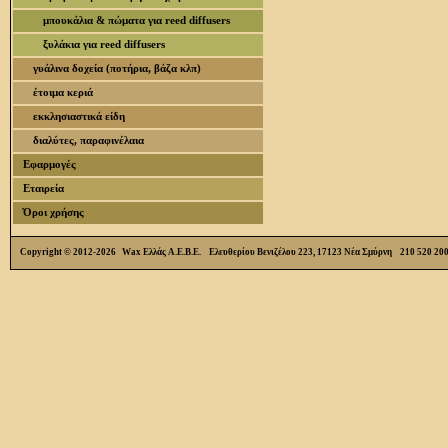
μπουκάλια & πώματα για reed diffusers
ξυλάκια για reed diffusers
γυάλινα δοχεία (ποτήρια, βάζα κλπ)
έτοιμα κεριά
εκκλησιαστικά είδη
διαλύτες, παραφινέλαια
Εφαρμογές
Εταιρεία
Όροι χρήσης
Copyright © 2012-2026 Wax Ελλάς Α.Ε.Β.Ε. Ελευθερίου Βενιζέλου 223, 17123 Νέα Σμύρνη 210 520 