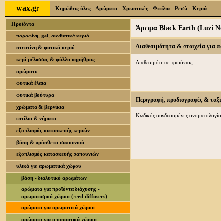
wax.gr
Κηρώδεις ύλες - Αρώματα - Χρωστικές - Φιτίλια - Ρεσώ - Κεριά
Προϊόντα
Άρωμα Black Earth (Luzi N
παραφίνη, gel, συνθετικά κεριά
Διαθεσιμότητα & στοιχεία για 
στεατίνη & φυτικά κεριά
κερί μέλισσας & φύλλα κηρήθρας
Διαθεσιμότητα προϊόντος
αρώματα
φυτικά έλαια
φυτικά βούτυρα
Περιγραφή, προδιαγραφές & ταξ
χρώματα & βερνίκια
Κωδικός συνδυασμένης ονοματολογία
φιτίλια & νήματα
εξοπλισμός κατασκευής κεριών
βάση & πρόσθετα σαπουνιού
εξοπλισμός κατασκευής σαπουνιών
υλικά για αρωματικά χώρου
βάση - διαλυτικό αρωμάτων
αρώματα για προϊόντα διάχυσης -
αρωματισμού χώρου (reed diffusers)
αρώματα για αρωματικά χώρου
αρώματα για αποσμητικά χώρου