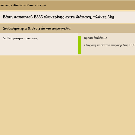
τικές - Φιτίλια - Ρεσώ - Κεριά
Βάση σαπουνιού B335 γλυκερίνης extra διάφανη, πλάκες 5kg
Διαθεσιμότητα & στοιχεία για παραγγελία
άμεσα διαθέσιμο
Διαθεσιμότητα προϊόντος
ελάχιστη ποσότητα παραγγελίας 10,