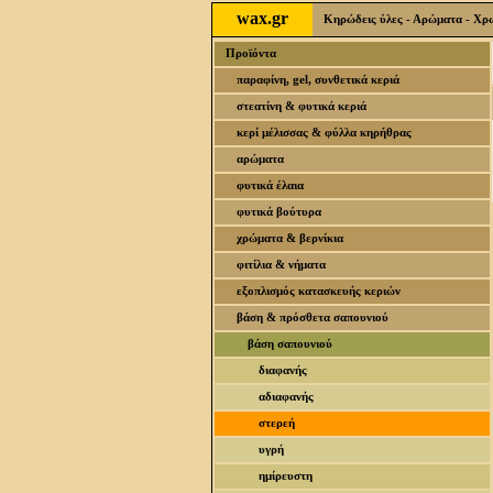
wax.gr
Κηρώδεις ύλες - Αρώματα - Χρωσ
Προϊόντα
παραφίνη, gel, συνθετικά κεριά
στεατίνη & φυτικά κεριά
κερί μέλισσας & φύλλα κηρήθρας
αρώματα
φυτικά έλαια
φυτικά βούτυρα
χρώματα & βερνίκια
φιτίλια & νήματα
εξοπλισμός κατασκευής κεριών
βάση & πρόσθετα σαπουνιού
βάση σαπουνιού
διαφανής
αδιαφανής
στερεή
υγρή
ημίρευστη