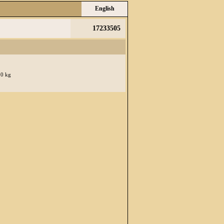
English
17233505
00 kg