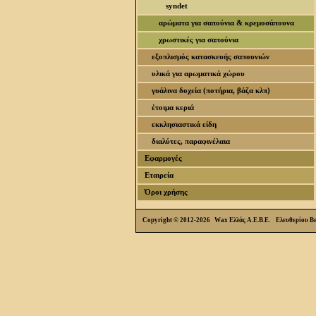
syndet
αρώματα για σαπούνια & κρεμοσάπουνα
χρωστικές για σαπούνια
εξοπλισμός κατασκευής σαπουνιών
υλικά για αρωματικά χώρου
γυάλινα δοχεία (ποτήρια, βάζα κλπ)
έτοιμα κεριά
εκκλησιαστικά είδη
διαλύτες, παραφινέλαια
Εφαρμογές
Εταιρεία
Όροι χρήσης
Copyright © 2012-2026 Wax Ελλάς Α.Ε.Β.Ε. Ελευθερίου Β