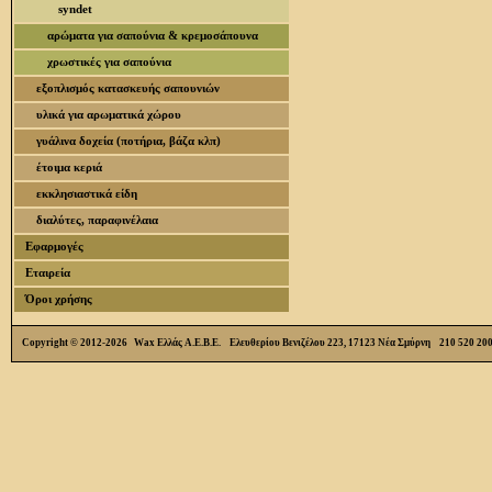
syndet
αρώματα για σαπούνια & κρεμοσάπουνα
χρωστικές για σαπούνια
εξοπλισμός κατασκευής σαπουνιών
υλικά για αρωματικά χώρου
γυάλινα δοχεία (ποτήρια, βάζα κλπ)
έτοιμα κεριά
εκκλησιαστικά είδη
διαλύτες, παραφινέλαια
Εφαρμογές
Εταιρεία
Όροι χρήσης
Copyright © 2012-2026 Wax Ελλάς Α.Ε.Β.Ε. Ελευθερίου Βενιζέλου 223, 17123 Νέα Σμύρνη 210 520 