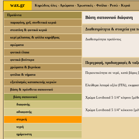
wax.gr
Κηρώδεις ύλες - Αρώματα - Χρωστικές - Φιτίλια - Ρεσώ - Κεριά
Προϊόντα
Βάση σαπουνιού διάφανη
παραφίνη, gel, συνθετικά κεριά
Διαθεσιμότητα & στοιχεία για 
στεατίνη & φυτικά κεριά
κερί μέλισσας & φύλλα κηρήθρας
Διαθεσιμότητα προϊόντος
αρώματα
φυτικά έλαια
φυτικά βούτυρα
Περιγραφή, προδιαγραφές & ταξ
χρώματα & βερνίκια
Περιεκτικότητα σε νερό, κατά βάρος 
φιτίλια & νήματα
εξοπλισμός κατασκευής κεριών
Ελεύθερα λιπαρά οξέα (FFA), εκφρασ
βάση & πρόσθετα σαπουνιού
βάση σαπουνιού
Χρώμα Lovibond 5 1/4" κίτρινο [μέθ
διαφανής
Χρώμα Lovibond 5 1/4" κόκκινο [μέ
αδιαφανής
στερεή
υγρή
ημίρευστη