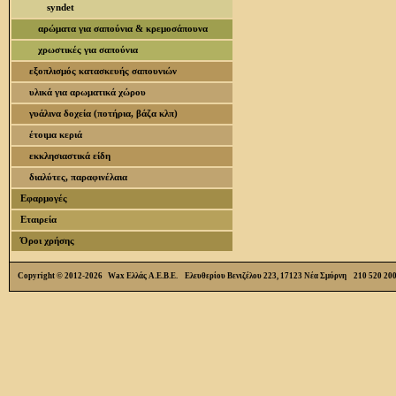
syndet
αρώματα για σαπούνια & κρεμοσάπουνα
χρωστικές για σαπούνια
εξοπλισμός κατασκευής σαπουνιών
υλικά για αρωματικά χώρου
γυάλινα δοχεία (ποτήρια, βάζα κλπ)
έτοιμα κεριά
εκκλησιαστικά είδη
διαλύτες, παραφινέλαια
Εφαρμογές
Εταιρεία
Όροι χρήσης
Copyright © 2012-2026 Wax Ελλάς Α.Ε.Β.Ε. Ελευθερίου Βενιζέλου 223, 17123 Νέα Σμύρνη 210 520 