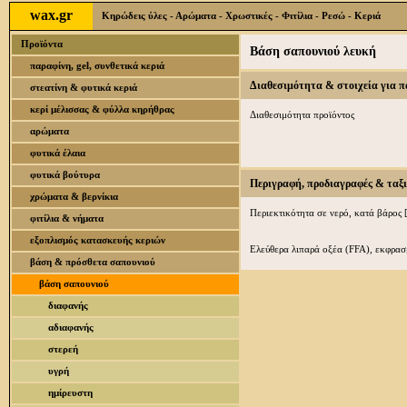
wax.gr
Κηρώδεις ύλες - Αρώματα - Χρωστικές - Φιτίλια - Ρεσώ - Κεριά
Προϊόντα
Βάση σαπουνιού λευκή
παραφίνη, gel, συνθετικά κεριά
Διαθεσιμότητα & στοιχεία για 
στεατίνη & φυτικά κεριά
κερί μέλισσας & φύλλα κηρήθρας
Διαθεσιμότητα προϊόντος
αρώματα
φυτικά έλαια
φυτικά βούτυρα
Περιγραφή, προδιαγραφές & ταξ
χρώματα & βερνίκια
Περιεκτικότητα σε νερό, κατά βάρος 
φιτίλια & νήματα
εξοπλισμός κατασκευής κεριών
Ελεύθερα λιπαρά οξέα (FFA), εκφρασ
βάση & πρόσθετα σαπουνιού
βάση σαπουνιού
διαφανής
αδιαφανής
στερεή
υγρή
ημίρευστη