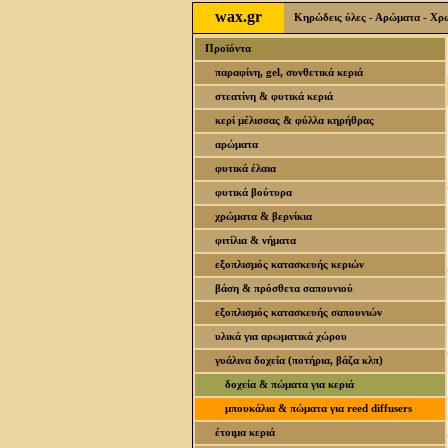
wax.gr
Κηρώδεις ύλες - Αρώματα - Χρωσ
Προϊόντα
παραφίνη, gel, συνθετικά κεριά
στεατίνη & φυτικά κεριά
κερί μέλισσας & φύλλα κηρήθρας
αρώματα
φυτικά έλαια
φυτικά βούτυρα
χρώματα & βερνίκια
φιτίλια & νήματα
εξοπλισμός κατασκευής κεριών
βάση & πρόσθετα σαπουνιού
εξοπλισμός κατασκευής σαπουνιών
υλικά για αρωματικά χώρου
γυάλινα δοχεία (ποτήρια, βάζα κλπ)
δοχεία & πώματα για κεριά
μπουκάλια & πώματα για reed diffusers
έτοιμα κεριά