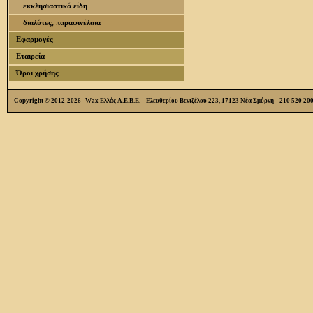
εκκλησιαστικά είδη
διαλύτες, παραφινέλαια
Εφαρμογές
Εταιρεία
Όροι χρήσης
Copyright © 2012-2026 Wax Ελλάς Α.Ε.Β.Ε. Ελευθερίου Βενιζέλου 223, 17123 Νέα Σμύρνη 210 520 