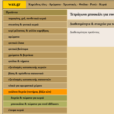
wax.gr
Κηρώδεις ύλες - Αρώματα - Χρωστικές - Φιτίλια - Ρεσώ - Κεριά
Προϊόντα
Τετράγωνο μπουκάλι για reed
παραφίνη, gel, συνθετικά κεριά
Διαθεσιμότητα & στοιχεία για 
στεατίνη & φυτικά κεριά
κερί μέλισσας & φύλλα κηρήθρας
Διαθεσιμότητα προϊόντος
αρώματα
φυτικά έλαια
φυτικά βούτυρα
χρώματα & βερνίκια
φιτίλια & νήματα
εξοπλισμός κατασκευής κεριών
βάση & πρόσθετα σαπουνιού
εξοπλισμός κατασκευής σαπουνιών
υλικά για αρωματικά χώρου
γυάλινα δοχεία (ποτήρια, βάζα κλπ)
δοχεία & πώματα για κεριά
μπουκάλια & πώματα για reed diffusers
έτοιμα κεριά