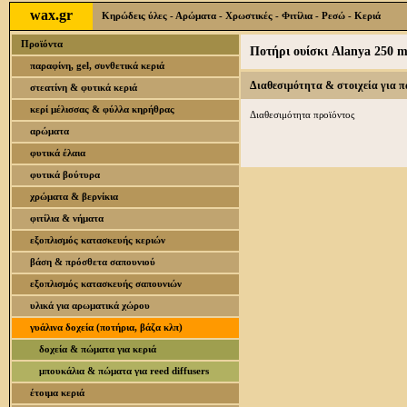
wax.gr
Κηρώδεις ύλες - Αρώματα - Χρωστικές - Φιτίλια - Ρεσώ - Κεριά
Προϊόντα
Ποτήρι ουίσκι Alanya 250 m
παραφίνη, gel, συνθετικά κεριά
Διαθεσιμότητα & στοιχεία για 
στεατίνη & φυτικά κεριά
κερί μέλισσας & φύλλα κηρήθρας
Διαθεσιμότητα προϊόντος
αρώματα
φυτικά έλαια
φυτικά βούτυρα
χρώματα & βερνίκια
φιτίλια & νήματα
εξοπλισμός κατασκευής κεριών
βάση & πρόσθετα σαπουνιού
εξοπλισμός κατασκευής σαπουνιών
υλικά για αρωματικά χώρου
γυάλινα δοχεία (ποτήρια, βάζα κλπ)
δοχεία & πώματα για κεριά
μπουκάλια & πώματα για reed diffusers
έτοιμα κεριά