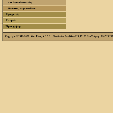
εκκλησιαστικά είδη
διαλύτες, παραφινέλαια
Εφαρμογές
Εταιρεία
Όροι χρήσης
Copyright © 2012-2026 Wax Ελλάς Α.Ε.Β.Ε. Ελευθερίου Βενιζέλου 223, 17123 Νέα Σμύρνη 210 520 