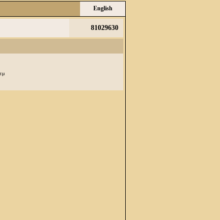
English
81029630
τεμ