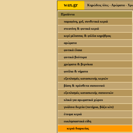
wax.gr
Κηρώδεις ύλες - Αρώματα - Χρωσ
Προϊόντα
παραφίνη, gel, συνθετικά κεριά
στεατίνη & φυτικά κεριά
κερί μέλισσας & φύλλα κηρήθρας
αρώματα
φυτικά έλαια
φυτικά βούτυρα
χρώματα & βερνίκια
φιτίλια & νήματα
εξοπλισμός κατασκευής κεριών
βάση & πρόσθετα σαπουνιού
εξοπλισμός κατασκευής σαπουνιών
υλικά για αρωματικά χώρου
γυάλινα δοχεία (ποτήρια, βάζα κλπ)
έτοιμα κεριά
εκκλησιαστικά είδη
κεριά διαρκείας