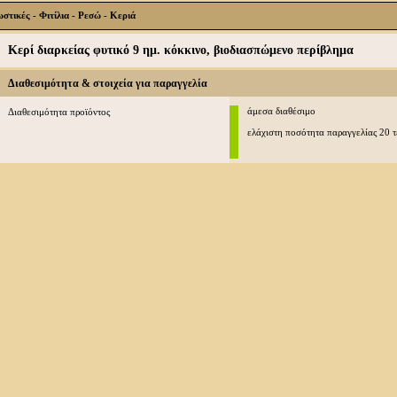
τικές - Φιτίλια - Ρεσώ - Κεριά
Κερί διαρκείας φυτικό 9 ημ. κόκκινο, βιοδιασπώμενο περίβλημα
Διαθεσιμότητα & στοιχεία για παραγγελία
άμεσα διαθέσιμο
Διαθεσιμότητα προϊόντος
ελάχιστη ποσότητα παραγγελίας 20 