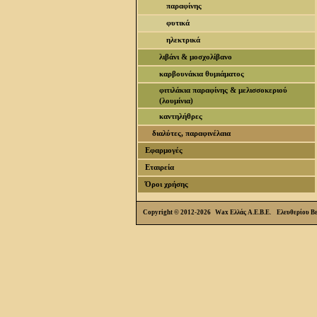
παραφίνης
φυτικά
ηλεκτρικά
λιβάνι & μοσχολίβανο
καρβουνάκια θυμιάματος
φιτιλάκια παραφίνης & μελισσοκεριού
(λουμίνια)
καντηλήθρες
διαλύτες, παραφινέλαια
Εφαρμογές
Εταιρεία
Όροι χρήσης
Copyright © 2012-2026 Wax Ελλάς Α.Ε.Β.Ε. Ελευθερίου Β