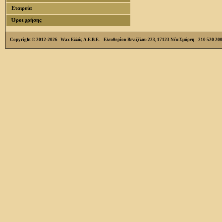
Εταιρεία
Όροι χρήσης
Copyright © 2012-2026 Wax Ελλάς Α.Ε.Β.Ε. Ελευθερίου Βενιζέλου 223, 17123 Νέα Σμύρνη 210 520 