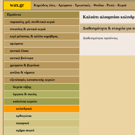
wax.gr
Κηρώδεις ύλες - Αρώματα - Χρωστικές - Φιτίλια - Ρεσώ - Κεριά
Προϊόντα
Καλούπι αλουμινίου κυλιν
παραφίνη, gel, συνθετικά κεριά
Διαθεσιμότητα & στοιχεία για 
στεατίνη & φυτικά κεριά
κερί μέλισσας & φύλλα κηρήθρας
Διαθεσιμότητα προϊόντος
αρώματα
φυτικά έλαια
φυτικά βούτυρα
χρώματα & βερνίκια
φιτίλια & νήματα
εξοπλισμός κατασκευής κεριών
δοχεία τήξης
όργανα & σκεύη
καλούπια κεριών
κυλινδρικά
ορθογώνια
σφαιρικά
σχήμα αυγού