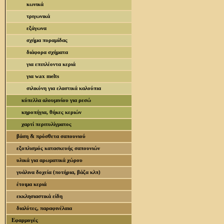
κωνικά
τριγωνικά
εξάγωνα
σχήμα πυραμίδας
διάφορα σχήματα
για επιπλέοντα κεριά
για wax melts
σιλικόνη για ελαστικά καλούπια
κύπελλα αλουμινίου για ρεσώ
κηροπήγια, θήκες κεριών
χαρτί περιτυλίγματος
βάση & πρόσθετα σαπουνιού
εξοπλισμός κατασκευής σαπουνιών
υλικά για αρωματικά χώρου
γυάλινα δοχεία (ποτήρια, βάζα κλπ)
έτοιμα κεριά
εκκλησιαστικά είδη
διαλύτες, παραφινέλαια
Εφαρμογές