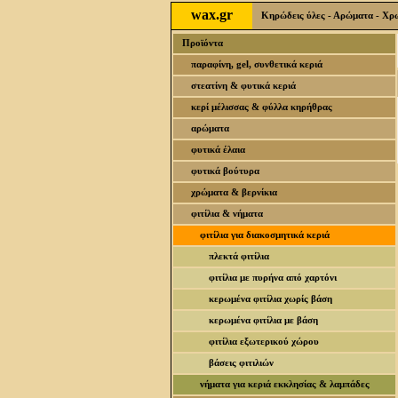
wax.gr
Κηρώδεις ύλες - Αρώματα - Χρωσ
Προϊόντα
παραφίνη, gel, συνθετικά κεριά
στεατίνη & φυτικά κεριά
κερί μέλισσας & φύλλα κηρήθρας
αρώματα
φυτικά έλαια
φυτικά βούτυρα
χρώματα & βερνίκια
φιτίλια & νήματα
φιτίλια για διακοσμητικά κεριά
πλεκτά φιτίλια
φιτίλια με πυρήνα από χαρτόνι
κερωμένα φιτίλια χωρίς βάση
κερωμένα φιτίλια με βάση
φιτίλια εξωτερικού χώρου
βάσεις φιτιλιών
νήματα για κεριά εκκλησίας & λαμπάδες