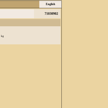
English
71030902
6 kg