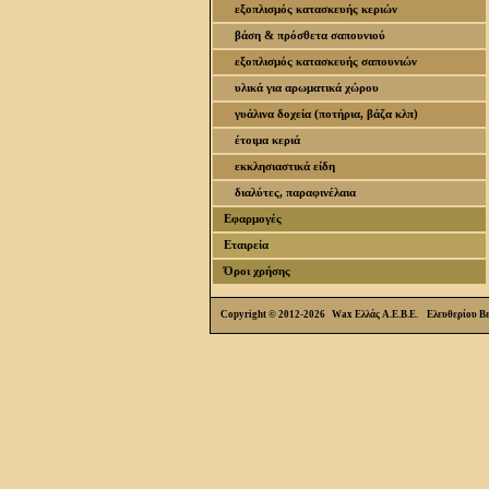
εξοπλισμός κατασκευής κεριών
βάση & πρόσθετα σαπουνιού
εξοπλισμός κατασκευής σαπουνιών
υλικά για αρωματικά χώρου
γυάλινα δοχεία (ποτήρια, βάζα κλπ)
έτοιμα κεριά
εκκλησιαστικά είδη
διαλύτες, παραφινέλαια
Εφαρμογές
Εταιρεία
Όροι χρήσης
Copyright © 2012-2026 Wax Ελλάς Α.Ε.Β.Ε. Ελευθερίου Β