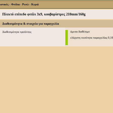
τικές - Φιτίλια - Ρεσώ - Κεριά
Πλεκτό επίπεδο φιτίλι 3x9, κουβαρίστρες 210mm/160g
Διαθεσιμότητα & στοιχεία για παραγγελία
άμεσα διαθέσιμο
Διαθεσιμότητα προϊόντος
ελάχιστη ποσότητα παραγγελίας 0,1