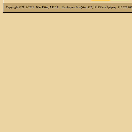
Copyright © 2012-2026 Wax Ελλάς Α.Ε.Β.Ε. Ελευθερίου Βενιζέλου 223, 17123 Νέα Σμύρνη 210 520 