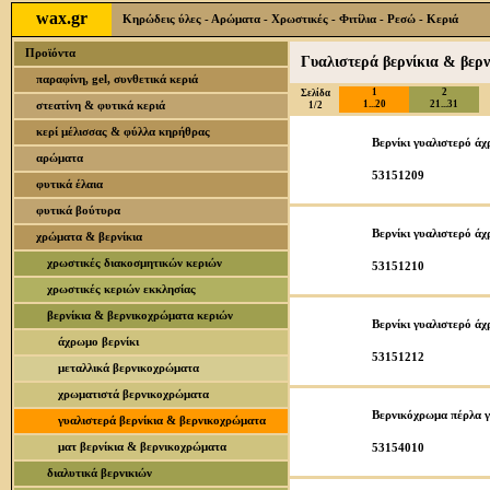
wax.gr
Κηρώδεις ύλες - Αρώματα - Χρωστικές - Φιτίλια - Ρεσώ - Κεριά
Προϊόντα
Γυαλιστερά βερνίκια & βερ
παραφίνη, gel, συνθετικά κεριά
1
2
Σελίδα
στεατίνη & φυτικά κεριά
1...20
21...31
1/2
κερί μέλισσας & φύλλα κηρήθρας
Βερνίκι γυαλιστερό άχ
αρώματα
53151209
φυτικά έλαια
φυτικά βούτυρα
Βερνίκι γυαλιστερό άχ
χρώματα & βερνίκια
χρωστικές διακοσμητικών κεριών
53151210
χρωστικές κεριών εκκλησίας
βερνίκια & βερνικοχρώματα κεριών
Βερνίκι γυαλιστερό άχ
άχρωμο βερνίκι
53151212
μεταλλικά βερνικοχρώματα
χρωματιστά βερνικοχρώματα
Βερνικόχρωμα πέρλα γ
γυαλιστερά βερνίκια & βερνικοχρώματα
ματ βερνίκια & βερνικοχρώματα
53154010
διαλυτικά βερνικιών