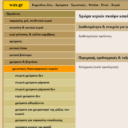
wax.gr
Κηρώδεις ύλες - Αρώματα - Χρωστικές - Φιτίλια - Ρεσώ - Κεριά
Προϊόντα
Χρώμα κεριών σκούρο καφέ 
παραφίνη, gel, συνθετικά κεριά
Διαθεσιμότητα & στοιχεία για 
στεατίνη & φυτικά κεριά
κερί μέλισσας & φύλλα κηρήθρας
Διαθεσιμότητα προϊόντος
αρώματα
φυτικά έλαια
φυτικά βούτυρα
Περιγραφή, προδιαγραφές & ταξ
χρώματα & βερνίκια
Απόχρωση (κατά προσέγγιση):
χρωστικές διακοσμητικών κεριών
στερεά χρώματα dye
στερεά χρώματα pigment
στερεά χρώματα pigment/dye
υγρά χρώματα dye
χρώματα φθορίζοντα
χρώματα για χρωματισμό της μάζας του
κεριού
χρώματα για παραφίνη επικάλυψης
χρώματα κεριών για μασάζ