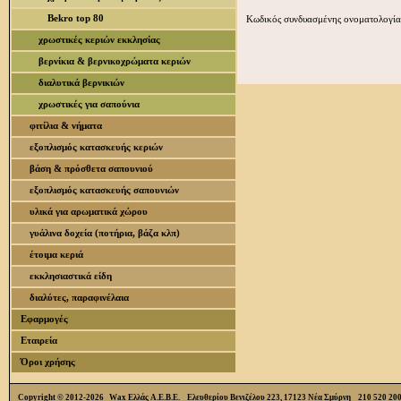
Bekro top 80
Κωδικός συνδυασμένης ονοματολογία
χρωστικές κεριών εκκλησίας
βερνίκια & βερνικοχρώματα κεριών
διαλυτικά βερνικιών
χρωστικές για σαπούνια
φιτίλια & νήματα
εξοπλισμός κατασκευής κεριών
βάση & πρόσθετα σαπουνιού
εξοπλισμός κατασκευής σαπουνιών
υλικά για αρωματικά χώρου
γυάλινα δοχεία (ποτήρια, βάζα κλπ)
έτοιμα κεριά
εκκλησιαστικά είδη
διαλύτες, παραφινέλαια
Εφαρμογές
Εταιρεία
Όροι χρήσης
Copyright © 2012-2026 Wax Ελλάς Α.Ε.Β.Ε. Ελευθερίου Βενιζέλου 223, 17123 Νέα Σμύρνη 210 520 