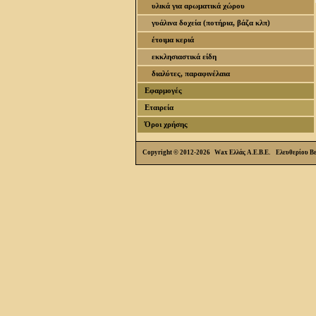
υλικά για αρωματικά χώρου
γυάλινα δοχεία (ποτήρια, βάζα κλπ)
έτοιμα κεριά
εκκλησιαστικά είδη
διαλύτες, παραφινέλαια
Εφαρμογές
Εταιρεία
Όροι χρήσης
Copyright © 2012-2026 Wax Ελλάς Α.Ε.Β.Ε. Ελευθερίου Β