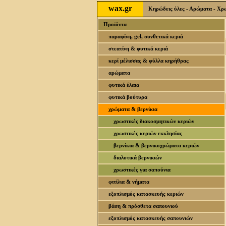
wax.gr
Κηρώδεις ύλες - Αρώματα - Χρωσ
Προϊόντα
παραφίνη, gel, συνθετικά κεριά
στεατίνη & φυτικά κεριά
κερί μέλισσας & φύλλα κηρήθρας
αρώματα
φυτικά έλαια
φυτικά βούτυρα
χρώματα & βερνίκια
χρωστικές διακοσμητικών κεριών
χρωστικές κεριών εκκλησίας
βερνίκια & βερνικοχρώματα κεριών
διαλυτικά βερνικιών
χρωστικές για σαπούνια
φιτίλια & νήματα
εξοπλισμός κατασκευής κεριών
βάση & πρόσθετα σαπουνιού
εξοπλισμός κατασκευής σαπουνιών