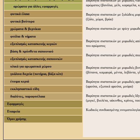
Βαρύτητα συστατικών με μυρωδιές van
αρώματος (βανίλια, μέλι, καραμέλα, 
αρώματα για άλλες εφαρμογές
φυτικά έλαια
Βαρύτητα συστατικών με ξυλώδεις μυ
(ξύλο, χώμα, βρύα)
φυτικά βούτυρα
Βαρύτητα συστατικών με spicy μυρωδι
χρώματα & βερνίκια
φιτίλια & νήματα
Βαρύτητα συστατικών με μυρωδιές am
εξοπλισμός κατασκευής κεριών
του αρώματος
βάση & πρόσθετα σαπουνιού
Βαρύτητα συστατικών με μυρωδιές mu
εξοπλισμός κατασκευής σαπουνιών
υλικά για αρωματικά χώρου
Βαρύτητα συστατικών με μυρωδιές βο
(βότανα, καμφορά, μέντα, λεβάντα, γ
γυάλινα δοχεία (ποτήρια, βάζα κλπ)
έτοιμα κεριά
Βαρύτητα συστατικών με μυρωδιές φρ
(φρούτα, εξωτικά φρούτα, μούρα)
εκκλησιαστικά είδη
Βαρύτητα συστατικών με μυρωδιές lil
διαλύτες, παραφινέλαια
(μιγκέ, βιολέτα, υάκινθος, κρίνος, πα
Εφαρμογές
Κωδικός συνδυασμένης ονοματολογία
Εταιρεία
Όροι χρήσης