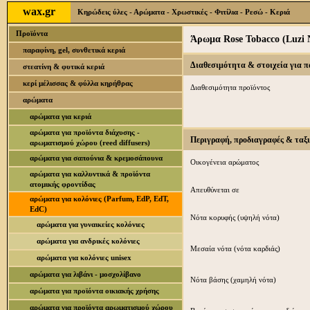
wax.gr
Κηρώδεις ύλες - Αρώματα - Χρωστικές - Φιτίλια - Ρεσώ - Κεριά
Προϊόντα
Άρωμα Rose Tobacco (Luzi 
παραφίνη, gel, συνθετικά κεριά
Διαθεσιμότητα & στοιχεία για 
στεατίνη & φυτικά κεριά
κερί μέλισσας & φύλλα κηρήθρας
Διαθεσιμότητα προϊόντος
αρώματα
αρώματα για κεριά
αρώματα για προϊόντα διάχυσης -
Περιγραφή, προδιαγραφές & ταξ
αρωματισμού χώρου (reed diffusers)
αρώματα για σαπούνια & κρεμοσάπουνα
Οικογένεια αρώματος
αρώματα για καλλυντικά & προϊόντα
ατομικής φροντίδας
Απευθύνεται σε
αρώματα για κολόνιες (Parfum, EdP, EdT,
EdC)
Νότα κορυφής (υψηλή νότα)
αρώματα για γυναικείες κολόνιες
αρώματα για ανδρικές κολόνιες
Μεσαία νότα (νότα καρδιάς)
αρώματα για κολόνιες unisex
αρώματα για λιβάνι - μοσχολίβανο
Νότα βάσης (χαμηλή νότα)
αρώματα για προϊόντα οικιακής χρήσης
αρώματα για προϊόντα αρωματισμού χώρου