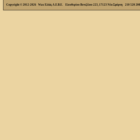
Copyright © 2012-2026 Wax Ελλάς Α.Ε.Β.Ε. Ελευθερίου Βενιζέλου 223, 17123 Νέα Σμύρνη 210 520 