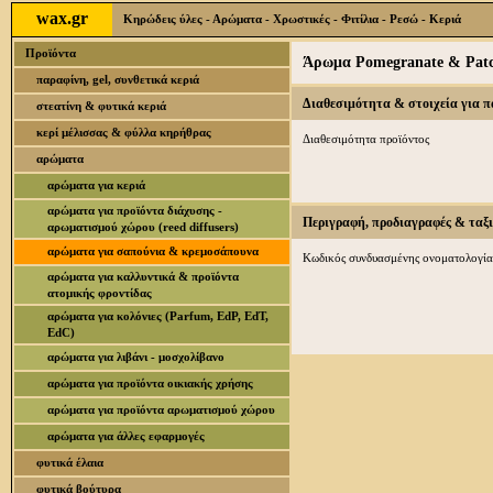
wax.gr
Κηρώδεις ύλες - Αρώματα - Χρωστικές - Φιτίλια - Ρεσώ - Κεριά
Προϊόντα
Άρωμα Pomegranate & Patch
παραφίνη, gel, συνθετικά κεριά
Διαθεσιμότητα & στοιχεία για 
στεατίνη & φυτικά κεριά
κερί μέλισσας & φύλλα κηρήθρας
Διαθεσιμότητα προϊόντος
αρώματα
αρώματα για κεριά
αρώματα για προϊόντα διάχυσης -
Περιγραφή, προδιαγραφές & ταξ
αρωματισμού χώρου (reed diffusers)
αρώματα για σαπούνια & κρεμοσάπουνα
Κωδικός συνδυασμένης ονοματολογία
αρώματα για καλλυντικά & προϊόντα
ατομικής φροντίδας
αρώματα για κολόνιες (Parfum, EdP, EdT,
EdC)
αρώματα για λιβάνι - μοσχολίβανο
αρώματα για προϊόντα οικιακής χρήσης
αρώματα για προϊόντα αρωματισμού χώρου
αρώματα για άλλες εφαρμογές
φυτικά έλαια
φυτικά βούτυρα