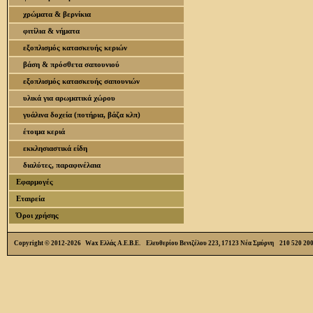
χρώματα & βερνίκια
φιτίλια & νήματα
εξοπλισμός κατασκευής κεριών
βάση & πρόσθετα σαπουνιού
εξοπλισμός κατασκευής σαπουνιών
υλικά για αρωματικά χώρου
γυάλινα δοχεία (ποτήρια, βάζα κλπ)
έτοιμα κεριά
εκκλησιαστικά είδη
διαλύτες, παραφινέλαια
Εφαρμογές
Εταιρεία
Όροι χρήσης
Copyright © 2012-2026 Wax Ελλάς Α.Ε.Β.Ε. Ελευθερίου Βενιζέλου 223, 17123 Νέα Σμύρνη 210 520 