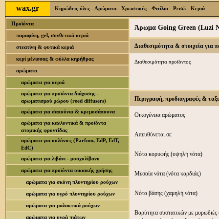
wax.gr
Κηρώδεις ύλες - Αρώματα - Χρωστικές - Φιτίλια - Ρεσώ - Κεριά
Προϊόντα
Άρωμα Going Green (Luzi N
παραφίνη, gel, συνθετικά κεριά
Διαθεσιμότητα & στοιχεία για 
στεατίνη & φυτικά κεριά
κερί μέλισσας & φύλλα κηρήθρας
Διαθεσιμότητα προϊόντος
αρώματα
αρώματα για κεριά
αρώματα για προϊόντα διάχυσης -
Περιγραφή, προδιαγραφές & ταξ
αρωματισμού χώρου (reed diffusers)
αρώματα για σαπούνια & κρεμοσάπουνα
Οικογένεια αρώματος
αρώματα για καλλυντικά & προϊόντα
ατομικής φροντίδας
Απευθύνεται σε
αρώματα για κολόνιες (Parfum, EdP, EdT,
EdC)
Νότα κορυφής (υψηλή νότα)
αρώματα για λιβάνι - μοσχολίβανο
αρώματα για προϊόντα οικιακής χρήσης
Μεσαία νότα (νότα καρδιάς)
αρώματα για σκόνη πλυντηρίου ρούχων
Νότα βάσης (χαμηλή νότα)
αρώματα για υγρό πλυντηρίου ρούχων
αρώματα για μαλακτικά ρούχων
Βαρύτητα συστατικών με μυρωδιές 
αρώματα για υγρά πιάτων