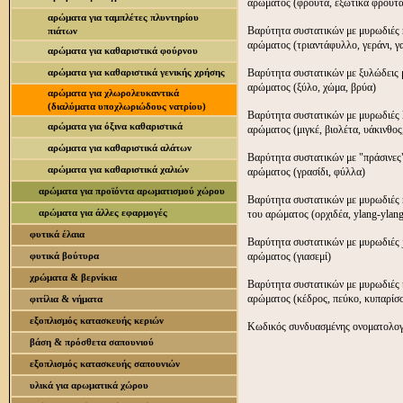
αρώματος (φρούτα, εξωτικά φρούτα
αρώματα για ταμπλέτες πλυντηρίου
Βαρύτητα συστατικών με μυρωδιές r
πιάτων
αρώματος (τριαντάφυλλο, γεράνι, γα
αρώματα για καθαριστικά φούρνου
αρώματα για καθαριστικά γενικής χρήσης
Βαρύτητα συστατικών με ξυλώδεις 
αρώματος (ξύλο, χώμα, βρύα)
αρώματα για χλωρολευκαντικά
(διαλύματα υποχλωριώδους νατρίου)
Βαρύτητα συστατικών με μυρωδιές l
αρώματα για όξινα καθαριστικά
αρώματος (μιγκέ, βιολέτα, υάκινθος
αρώματα για καθαριστικά αλάτων
Βαρύτητα συστατικών με "πράσινες
αρώματα για καθαριστικά χαλιών
αρώματος (γρασίδι, φύλλα)
αρώματα για προϊόντα αρωματισμού χώρου
Βαρύτητα συστατικών με μυρωδιές n
αρώματα για άλλες εφαρμογές
του αρώματος (ορχιδέα, ylang-ylang
φυτικά έλαια
Βαρύτητα συστατικών με μυρωδιές j
φυτικά βούτυρα
αρώματος (γιασεμί)
χρώματα & βερνίκια
Βαρύτητα συστατικών με μυρωδιές
αρώματος (κέδρος, πεύκο, κυπαρίσσ
φιτίλια & νήματα
εξοπλισμός κατασκευής κεριών
Κωδικός συνδυασμένης ονοματολογ
βάση & πρόσθετα σαπουνιού
εξοπλισμός κατασκευής σαπουνιών
υλικά για αρωματικά χώρου