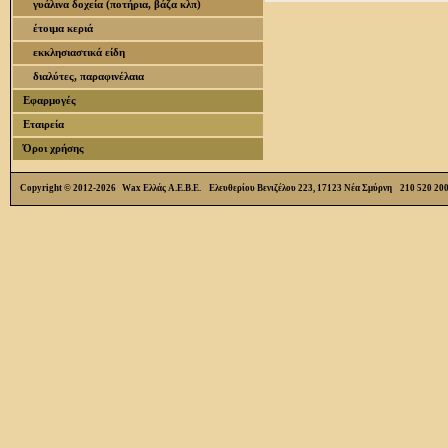
γυάλινα δοχεία (ποτήρια, βάζα κλπ)
έτοιμα κεριά
εκκλησιαστικά είδη
διαλύτες, παραφινέλαια
Εφαρμογές
Εταιρεία
Όροι χρήσης
Copyright © 2012-2026 Wax Ελλάς Α.Ε.Β.Ε. Ελευθερίου Βενιζέλου 223, 17123 Νέα Σμύρνη 210 520 