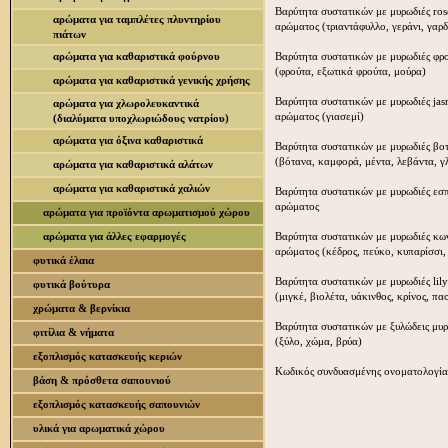
Βαρύτητα συστατικών με μυρωδιές ros
αρώματα για ταμπλέτες πλυντηρίου
αρώματος (τριαντάφυλλο, γεράνι, γαρδ
πιάτων
αρώματα για καθαριστικά φούρνου
Βαρύτητα συστατικών με μυρωδιές φρ
(φρούτα, εξωτικά φρούτα, μούρα)
αρώματα για καθαριστικά γενικής χρήσης
Βαρύτητα συστατικών με μυρωδιές jas
αρώματα για χλωρολευκαντικά
αρώματος (γιασεμί)
(διαλύματα υποχλωριώδους νατρίου)
αρώματα για όξινα καθαριστικά
Βαρύτητα συστατικών με μυρωδιές βο
(βότανα, καμφορά, μέντα, λεβάντα, γ
αρώματα για καθαριστικά αλάτων
αρώματα για καθαριστικά χαλιών
Βαρύτητα συστατικών με μυρωδιές εσπ
αρώματος
αρώματα για προϊόντα αρωματισμού χώρου
αρώματα για άλλες εφαρμογές
Βαρύτητα συστατικών με μυρωδιές κω
αρώματος (κέδρος, πεύκο, κυπαρίσσι,
φυτικά έλαια
Βαρύτητα συστατικών με μυρωδιές lil
φυτικά βούτυρα
(μιγκέ, βιολέτα, υάκινθος, κρίνος, πα
χρώματα & βερνίκια
Βαρύτητα συστατικών με ξυλώδεις μυ
φιτίλια & νήματα
(ξύλο, χώμα, βρύα)
εξοπλισμός κατασκευής κεριών
Κωδικός συνδυασμένης ονοματολογία
βάση & πρόσθετα σαπουνιού
εξοπλισμός κατασκευής σαπουνιών
υλικά για αρωματικά χώρου