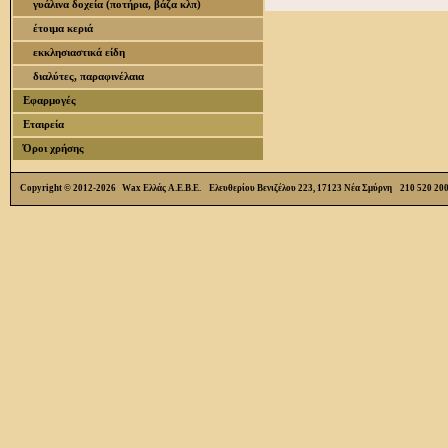
γυάλινα δοχεία (ποτήρια, βάζα κλπ)
έτοιμα κεριά
εκκλησιαστικά είδη
διαλύτες, παραφινέλαια
Εφαρμογές
Εταιρεία
Όροι χρήσης
Copyright © 2012-2026 Wax Ελλάς Α.Ε.Β.Ε. Ελευθερίου Βενιζέλου 223, 17123 Νέα Σμύρνη 210 520 