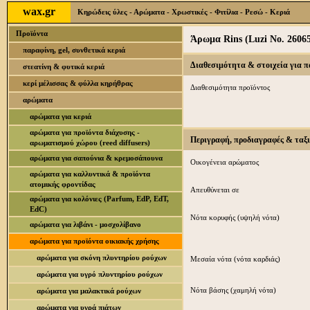
wax.gr
Κηρώδεις ύλες - Αρώματα - Χρωστικές - Φιτίλια - Ρεσώ - Κεριά
Προϊόντα
Άρωμα Rins (Luzi No. 2606
παραφίνη, gel, συνθετικά κεριά
Διαθεσιμότητα & στοιχεία για 
στεατίνη & φυτικά κεριά
κερί μέλισσας & φύλλα κηρήθρας
Διαθεσιμότητα προϊόντος
αρώματα
αρώματα για κεριά
αρώματα για προϊόντα διάχυσης -
Περιγραφή, προδιαγραφές & ταξ
αρωματισμού χώρου (reed diffusers)
αρώματα για σαπούνια & κρεμοσάπουνα
Οικογένεια αρώματος
αρώματα για καλλυντικά & προϊόντα
ατομικής φροντίδας
Απευθύνεται σε
αρώματα για κολόνιες (Parfum, EdP, EdT,
EdC)
Νότα κορυφής (υψηλή νότα)
αρώματα για λιβάνι - μοσχολίβανο
αρώματα για προϊόντα οικιακής χρήσης
αρώματα για σκόνη πλυντηρίου ρούχων
Μεσαία νότα (νότα καρδιάς)
αρώματα για υγρό πλυντηρίου ρούχων
Νότα βάσης (χαμηλή νότα)
αρώματα για μαλακτικά ρούχων
αρώματα για υγρά πιάτων