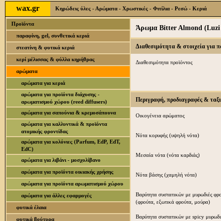
wax.gr
Κηρώδεις ύλες - Αρώματα - Χρωστικές - Φιτίλια - Ρεσώ - Κεριά
Προϊόντα
Άρωμα Bitter Almond (Luzi
παραφίνη, gel, συνθετικά κεριά
Διαθεσιμότητα & στοιχεία για 
στεατίνη & φυτικά κεριά
κερί μέλισσας & φύλλα κηρήθρας
Διαθεσιμότητα προϊόντος
αρώματα
αρώματα για κεριά
αρώματα για προϊόντα διάχυσης -
Περιγραφή, προδιαγραφές & ταξ
αρωματισμού χώρου (reed diffusers)
αρώματα για σαπούνια & κρεμοσάπουνα
Οικογένεια αρώματος
αρώματα για καλλυντικά & προϊόντα
ατομικής φροντίδας
Νότα κορυφής (υψηλή νότα)
αρώματα για κολόνιες (Parfum, EdP, EdT,
EdC)
Μεσαία νότα (νότα καρδιάς)
αρώματα για λιβάνι - μοσχολίβανο
αρώματα για προϊόντα οικιακής χρήσης
Νότα βάσης (χαμηλή νότα)
αρώματα για προϊόντα αρωματισμού χώρου
Βαρύτητα συστατικών με μυρωδιές φρ
αρώματα για άλλες εφαρμογές
(φρούτα, εξωτικά φρούτα, μούρα)
φυτικά έλαια
Βαρύτητα συστατικών με spicy μυρωδι
φυτικά βούτυρα