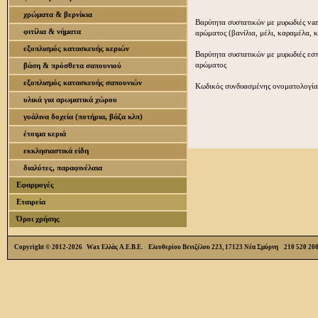
χρώματα & βερνίκια
Βαρύτητα συστατικών με μυρωδιές van
φιτίλια & νήματα
αρώματος (βανίλια, μέλι, καραμέλα, 
εξοπλισμός κατασκευής κεριών
Βαρύτητα συστατικών με μυρωδιές εσπ
αρώματος
βάση & πρόσθετα σαπουνιού
εξοπλισμός κατασκευής σαπουνιών
Κωδικός συνδυασμένης ονοματολογία
υλικά για αρωματικά χώρου
γυάλινα δοχεία (ποτήρια, βάζα κλπ)
έτοιμα κεριά
εκκλησιαστικά είδη
διαλύτες, παραφινέλαια
Εφαρμογές
Εταιρεία
Όροι χρήσης
Copyright © 2012-2026 Wax Ελλάς Α.Ε.Β.Ε. Ελευθερίου Βενιζέλου 223, 17123 Νέα Σμύρνη 210 520 