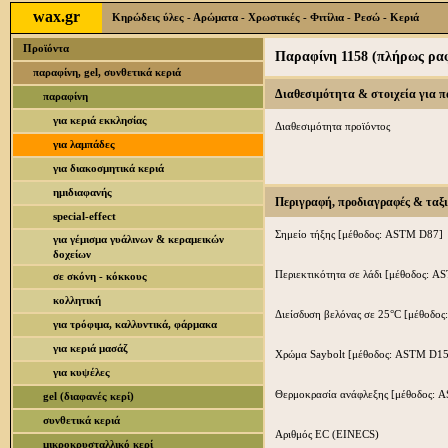
wax.gr
Κηρώδεις ύλες - Αρώματα - Χρωστικές - Φιτίλια - Ρεσώ - Κεριά
Προϊόντα
Παραφίνη 1158 (πλήρως ραφι
παραφίνη, gel, συνθετικά κεριά
Διαθεσιμότητα & στοιχεία για 
παραφίνη
για κεριά εκκλησίας
Διαθεσιμότητα προϊόντος
για λαμπάδες
για διακοσμητικά κεριά
ημιδιαφανής
Περιγραφή, προδιαγραφές & ταξ
special-effect
Σημείο τήξης [μέθοδος: ASTM D87]
για γέμισμα γυάλινων & κεραμεικών
δοχείων
Περιεκτικότητα σε λάδι [μέθοδος: 
σε σκόνη - κόκκους
κολλητική
Διείσδυση βελόνας σε 25°C [μέθοδο
για τρόφιμα, καλλυντικά, φάρμακα
για κεριά μασάζ
Χρώμα Saybolt [μέθοδος: ASTM D1
για κυψέλες
Θερμοκρασία ανάφλεξης [μέθοδος: 
gel (διαφανές κερί)
συνθετικά κεριά
Αριθμός EC (EINECS)
μικροκρυσταλλικό κερί