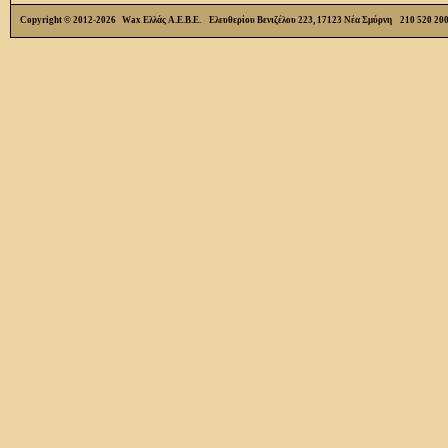
Copyright © 2012-2026 Wax Ελλάς Α.Ε.Β.Ε. Ελευθερίου Βενιζέλου 223, 17123 Νέα Σμύρνη 210 520 