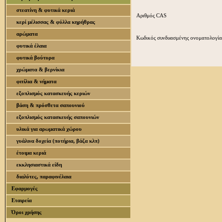
στεατίνη & φυτικά κεριά
Αριθμός CAS
κερί μέλισσας & φύλλα κηρήθρας
αρώματα
Κωδικός συνδυασμένης ονοματολογία
φυτικά έλαια
φυτικά βούτυρα
χρώματα & βερνίκια
φιτίλια & νήματα
εξοπλισμός κατασκευής κεριών
βάση & πρόσθετα σαπουνιού
εξοπλισμός κατασκευής σαπουνιών
υλικά για αρωματικά χώρου
γυάλινα δοχεία (ποτήρια, βάζα κλπ)
έτοιμα κεριά
εκκλησιαστικά είδη
διαλύτες, παραφινέλαια
Εφαρμογές
Εταιρεία
Όροι χρήσης